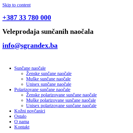
Skip to content
+387 33 780 000
Veleprodaja sunčanih naočala
info@sgrandex.ba
Sunčane naočale
Ženske sunčane naočale
Muške sunčane naočale
Unisex sunčane naočale
Polarizovane sunčane naočale
Ženske polarizovane sunčane naočale
Muške polarizovane sunčane naočale
Unisex polarizovane sunčane naočale
Kožni novčanici
Ostalo
O nama
Kontakt