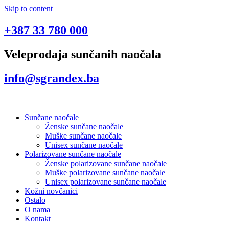
Skip to content
+387 33 780 000
Veleprodaja sunčanih naočala
info@sgrandex.ba
Sunčane naočale
Ženske sunčane naočale
Muške sunčane naočale
Unisex sunčane naočale
Polarizovane sunčane naočale
Ženske polarizovane sunčane naočale
Muške polarizovane sunčane naočale
Unisex polarizovane sunčane naočale
Kožni novčanici
Ostalo
O nama
Kontakt