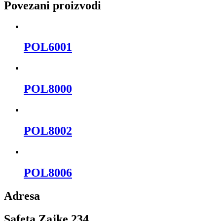
Povezani proizvodi
POL6001
POL8000
POL8002
POL8006
Adresa
Safeta Zajke 234