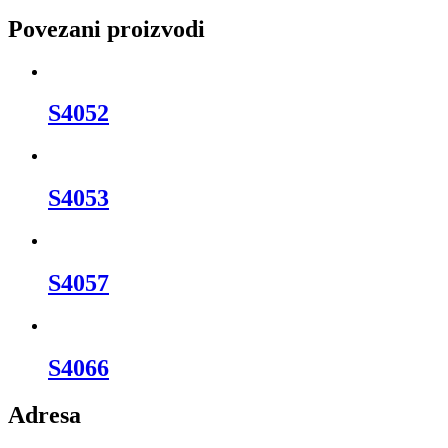
Povezani proizvodi
S4052
S4053
S4057
S4066
Adresa