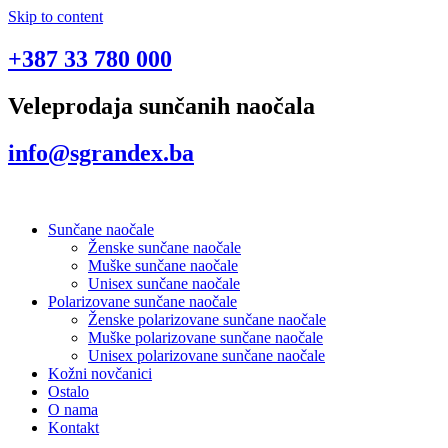
Skip to content
+387 33 780 000
Veleprodaja sunčanih naočala
info@sgrandex.ba
Sunčane naočale
Ženske sunčane naočale
Muške sunčane naočale
Unisex sunčane naočale
Polarizovane sunčane naočale
Ženske polarizovane sunčane naočale
Muške polarizovane sunčane naočale
Unisex polarizovane sunčane naočale
Kožni novčanici
Ostalo
O nama
Kontakt