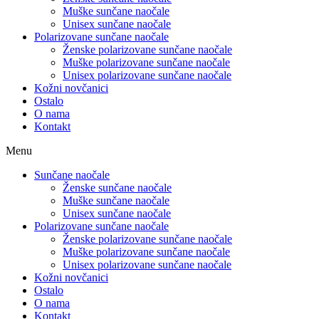
Muške sunčane naočale
Unisex sunčane naočale
Polarizovane sunčane naočale
Ženske polarizovane sunčane naočale
Muške polarizovane sunčane naočale
Unisex polarizovane sunčane naočale
Kožni novčanici
Ostalo
O nama
Kontakt
Menu
Sunčane naočale
Ženske sunčane naočale
Muške sunčane naočale
Unisex sunčane naočale
Polarizovane sunčane naočale
Ženske polarizovane sunčane naočale
Muške polarizovane sunčane naočale
Unisex polarizovane sunčane naočale
Kožni novčanici
Ostalo
O nama
Kontakt