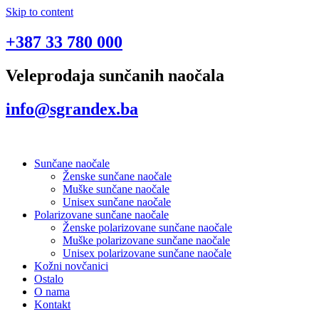
Skip to content
+387 33 780 000
Veleprodaja sunčanih naočala
info@sgrandex.ba
Sunčane naočale
Ženske sunčane naočale
Muške sunčane naočale
Unisex sunčane naočale
Polarizovane sunčane naočale
Ženske polarizovane sunčane naočale
Muške polarizovane sunčane naočale
Unisex polarizovane sunčane naočale
Kožni novčanici
Ostalo
O nama
Kontakt