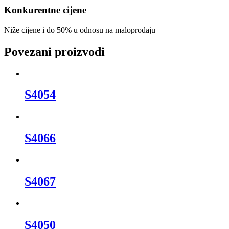
Konkurentne cijene
Niže cijene i do 50% u odnosu na maloprodaju
Povezani proizvodi
S4054
S4066
S4067
S4050