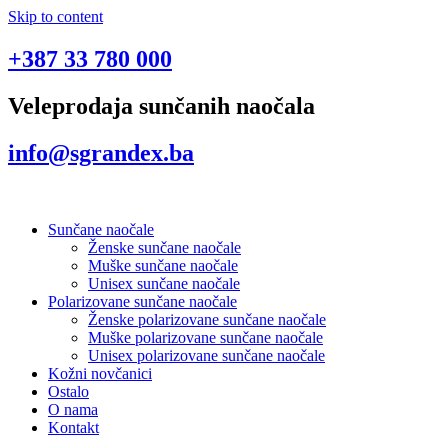
Skip to content
+387 33 780 000
Veleprodaja sunčanih naočala
info@sgrandex.ba
Sunčane naočale
Ženske sunčane naočale
Muške sunčane naočale
Unisex sunčane naočale
Polarizovane sunčane naočale
Ženske polarizovane sunčane naočale
Muške polarizovane sunčane naočale
Unisex polarizovane sunčane naočale
Kožni novčanici
Ostalo
O nama
Kontakt