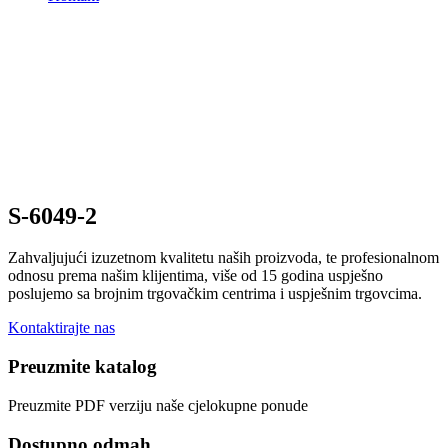
S-6049-2
Zahvaljujući izuzetnom kvalitetu naših proizvoda, te profesionalnom
odnosu prema našim klijentima, više od 15 godina uspješno
poslujemo sa brojnim trgovačkim centrima i uspješnim trgovcima.
Kontaktirajte nas
Preuzmite katalog
Preuzmite PDF verziju naše cjelokupne ponude
Dostupno odmah