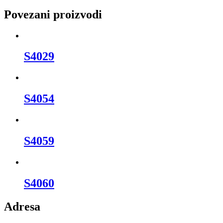
Povezani proizvodi
S4029
S4054
S4059
S4060
Adresa