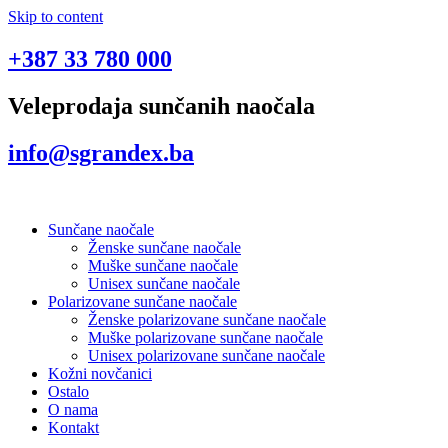
Skip to content
+387 33 780 000
Veleprodaja sunčanih naočala
info@sgrandex.ba
Sunčane naočale
Ženske sunčane naočale
Muške sunčane naočale
Unisex sunčane naočale
Polarizovane sunčane naočale
Ženske polarizovane sunčane naočale
Muške polarizovane sunčane naočale
Unisex polarizovane sunčane naočale
Kožni novčanici
Ostalo
O nama
Kontakt