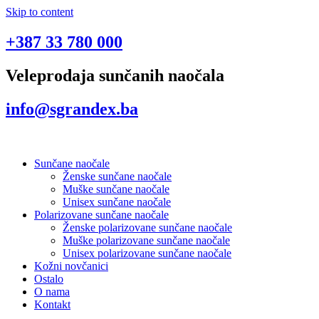
Skip to content
+387 33 780 000
Veleprodaja sunčanih naočala
info@sgrandex.ba
Sunčane naočale
Ženske sunčane naočale
Muške sunčane naočale
Unisex sunčane naočale
Polarizovane sunčane naočale
Ženske polarizovane sunčane naočale
Muške polarizovane sunčane naočale
Unisex polarizovane sunčane naočale
Kožni novčanici
Ostalo
O nama
Kontakt