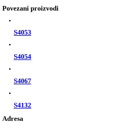
Povezani proizvodi
S4053
S4054
S4067
S4132
Adresa