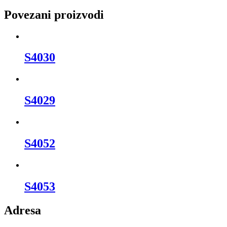
Povezani proizvodi
S4030
S4029
S4052
S4053
Adresa