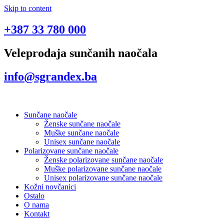
Skip to content
+387 33 780 000
Veleprodaja sunčanih naočala
info@sgrandex.ba
Sunčane naočale
Ženske sunčane naočale
Muške sunčane naočale
Unisex sunčane naočale
Polarizovane sunčane naočale
Ženske polarizovane sunčane naočale
Muške polarizovane sunčane naočale
Unisex polarizovane sunčane naočale
Kožni novčanici
Ostalo
O nama
Kontakt