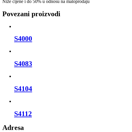
Niže cijene i do 50% u odnosu na maloprodaju
Povezani proizvodi
S4000
S4083
S4104
S4112
Adresa