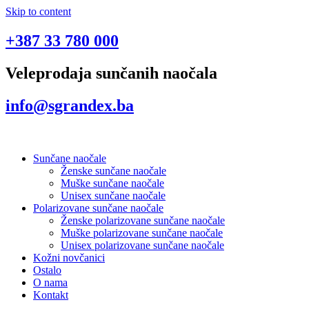
Skip to content
+387 33 780 000
Veleprodaja sunčanih naočala
info@sgrandex.ba
Sunčane naočale
Ženske sunčane naočale
Muške sunčane naočale
Unisex sunčane naočale
Polarizovane sunčane naočale
Ženske polarizovane sunčane naočale
Muške polarizovane sunčane naočale
Unisex polarizovane sunčane naočale
Kožni novčanici
Ostalo
O nama
Kontakt