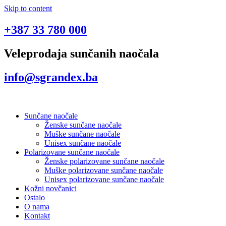
Skip to content
+387 33 780 000
Veleprodaja sunčanih naočala
info@sgrandex.ba
Sunčane naočale
Ženske sunčane naočale
Muške sunčane naočale
Unisex sunčane naočale
Polarizovane sunčane naočale
Ženske polarizovane sunčane naočale
Muške polarizovane sunčane naočale
Unisex polarizovane sunčane naočale
Kožni novčanici
Ostalo
O nama
Kontakt