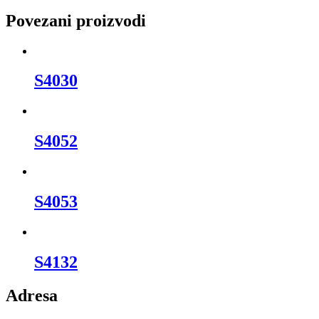
Povezani proizvodi
S4030
S4052
S4053
S4132
Adresa