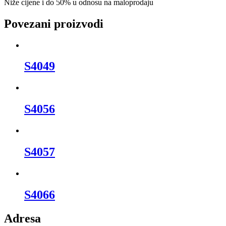
Niže cijene i do 50% u odnosu na maloprodaju
Povezani proizvodi
S4049
S4056
S4057
S4066
Adresa