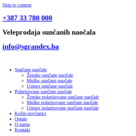
Skip to content
+387 33 780 000
Veleprodaja sunčanih naočala
info@sgrandex.ba
Sunčane naočale
Ženske sunčane naočale
Muške sunčane naočale
Unisex sunčane naočale
Polarizovane sunčane naočale
Ženske polarizovane sunčane naočale
Muške polarizovane sunčane naočale
Unisex polarizovane sunčane naočale
Kožni novčanici
Ostalo
O nama
Kontakt