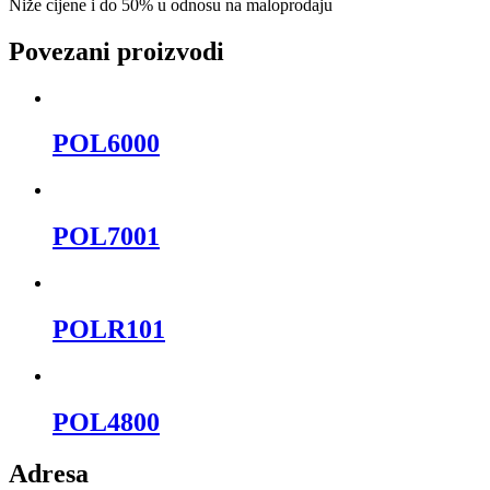
Niže cijene i do 50% u odnosu na maloprodaju
Povezani proizvodi
POL6000
POL7001
POLR101
POL4800
Adresa