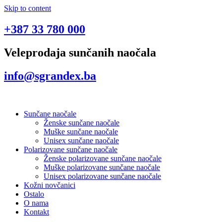
Skip to content
+387 33 780 000
Veleprodaja sunčanih naočala
info@sgrandex.ba
Sunčane naočale
Ženske sunčane naočale
Muške sunčane naočale
Unisex sunčane naočale
Polarizovane sunčane naočale
Ženske polarizovane sunčane naočale
Muške polarizovane sunčane naočale
Unisex polarizovane sunčane naočale
Kožni novčanici
Ostalo
O nama
Kontakt