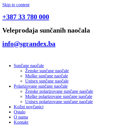
Skip to content
+387 33 780 000
Veleprodaja sunčanih naočala
info@sgrandex.ba
Sunčane naočale
Ženske sunčane naočale
Muške sunčane naočale
Unisex sunčane naočale
Polarizovane sunčane naočale
Ženske polarizovane sunčane naočale
Muške polarizovane sunčane naočale
Unisex polarizovane sunčane naočale
Kožni novčanici
Ostalo
O nama
Kontakt