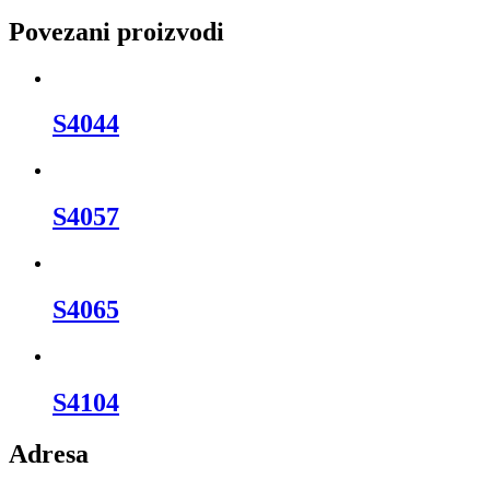
Povezani proizvodi
S4044
S4057
S4065
S4104
Adresa