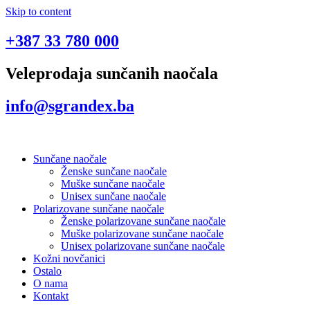
Skip to content
+387 33 780 000
Veleprodaja sunčanih naočala
info@sgrandex.ba
Sunčane naočale
Ženske sunčane naočale
Muške sunčane naočale
Unisex sunčane naočale
Polarizovane sunčane naočale
Ženske polarizovane sunčane naočale
Muške polarizovane sunčane naočale
Unisex polarizovane sunčane naočale
Kožni novčanici
Ostalo
O nama
Kontakt