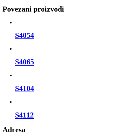
Povezani proizvodi
S4054
S4065
S4104
S4112
Adresa