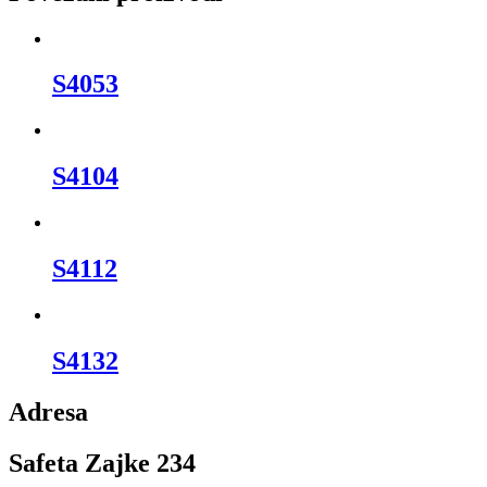
S4053
S4104
S4112
S4132
Adresa
Safeta Zajke 234