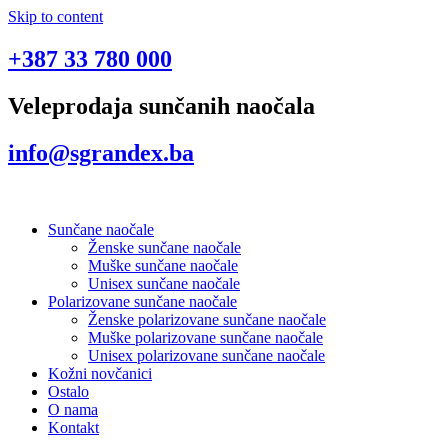
Skip to content
+387 33 780 000
Veleprodaja sunčanih naočala
info@sgrandex.ba
Sunčane naočale
Ženske sunčane naočale
Muške sunčane naočale
Unisex sunčane naočale
Polarizovane sunčane naočale
Ženske polarizovane sunčane naočale
Muške polarizovane sunčane naočale
Unisex polarizovane sunčane naočale
Kožni novčanici
Ostalo
O nama
Kontakt