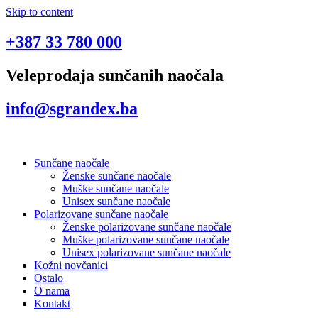
Skip to content
+387 33 780 000
Veleprodaja sunčanih naočala
info@sgrandex.ba
Sunčane naočale
Ženske sunčane naočale
Muške sunčane naočale
Unisex sunčane naočale
Polarizovane sunčane naočale
Ženske polarizovane sunčane naočale
Muške polarizovane sunčane naočale
Unisex polarizovane sunčane naočale
Kožni novčanici
Ostalo
O nama
Kontakt