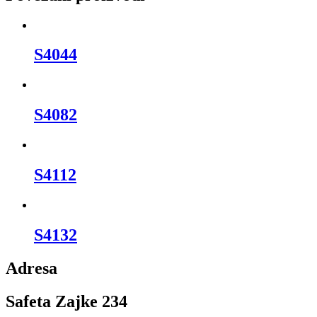
S4044
S4082
S4112
S4132
Adresa
Safeta Zajke 234