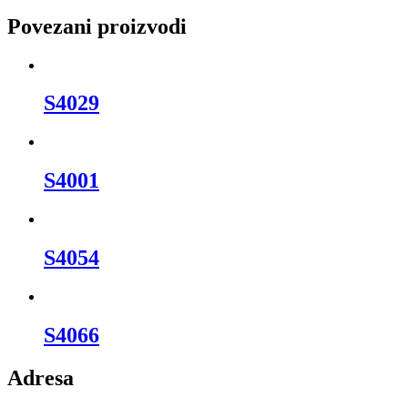
Povezani proizvodi
S4029
S4001
S4054
S4066
Adresa