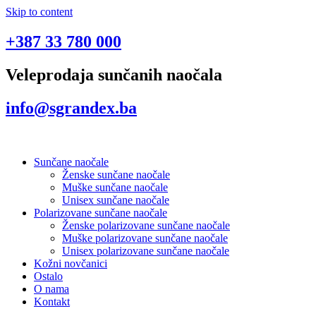
Skip to content
+387 33 780 000
Veleprodaja sunčanih naočala
info@sgrandex.ba
Sunčane naočale
Ženske sunčane naočale
Muške sunčane naočale
Unisex sunčane naočale
Polarizovane sunčane naočale
Ženske polarizovane sunčane naočale
Muške polarizovane sunčane naočale
Unisex polarizovane sunčane naočale
Kožni novčanici
Ostalo
O nama
Kontakt