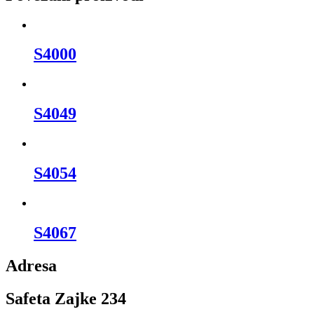
S4000
S4049
S4054
S4067
Adresa
Safeta Zajke 234