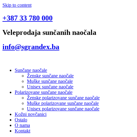
Skip to content
+387 33 780 000
Veleprodaja sunčanih naočala
info@sgrandex.ba
Sunčane naočale
Ženske sunčane naočale
Muške sunčane naočale
Unisex sunčane naočale
Polarizovane sunčane naočale
Ženske polarizovane sunčane naočale
Muške polarizovane sunčane naočale
Unisex polarizovane sunčane naočale
Kožni novčanici
Ostalo
O nama
Kontakt