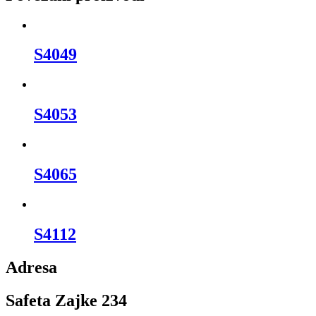
S4049
S4053
S4065
S4112
Adresa
Safeta Zajke 234