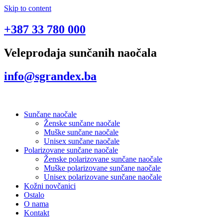
Skip to content
+387 33 780 000
Veleprodaja sunčanih naočala
info@sgrandex.ba
Sunčane naočale
Ženske sunčane naočale
Muške sunčane naočale
Unisex sunčane naočale
Polarizovane sunčane naočale
Ženske polarizovane sunčane naočale
Muške polarizovane sunčane naočale
Unisex polarizovane sunčane naočale
Kožni novčanici
Ostalo
O nama
Kontakt