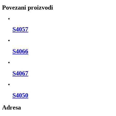
Povezani proizvodi
S4057
S4066
S4067
S4050
Adresa