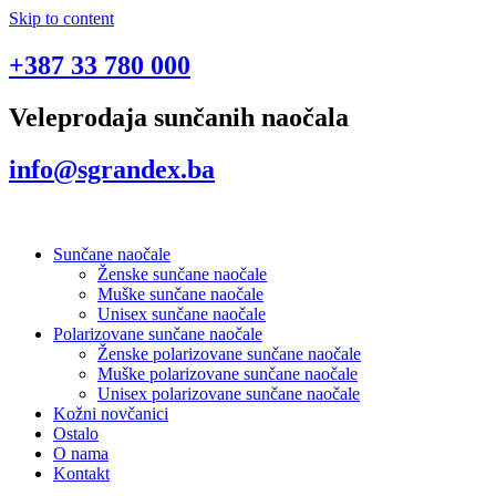
Skip to content
+387 33 780 000
Veleprodaja sunčanih naočala
info@sgrandex.ba
Sunčane naočale
Ženske sunčane naočale
Muške sunčane naočale
Unisex sunčane naočale
Polarizovane sunčane naočale
Ženske polarizovane sunčane naočale
Muške polarizovane sunčane naočale
Unisex polarizovane sunčane naočale
Kožni novčanici
Ostalo
O nama
Kontakt