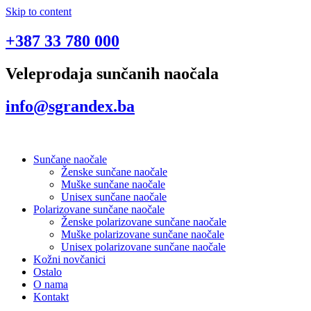
Skip to content
+387 33 780 000
Veleprodaja sunčanih naočala
info@sgrandex.ba
Sunčane naočale
Ženske sunčane naočale
Muške sunčane naočale
Unisex sunčane naočale
Polarizovane sunčane naočale
Ženske polarizovane sunčane naočale
Muške polarizovane sunčane naočale
Unisex polarizovane sunčane naočale
Kožni novčanici
Ostalo
O nama
Kontakt