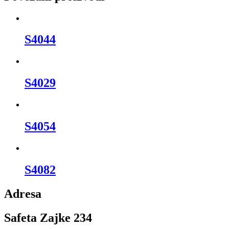
S4044
S4029
S4054
S4082
Adresa
Safeta Zajke 234