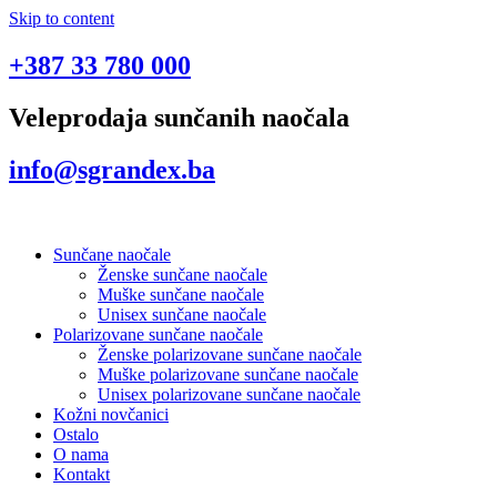
Skip to content
+387 33 780 000
Veleprodaja sunčanih naočala
info@sgrandex.ba
Sunčane naočale
Ženske sunčane naočale
Muške sunčane naočale
Unisex sunčane naočale
Polarizovane sunčane naočale
Ženske polarizovane sunčane naočale
Muške polarizovane sunčane naočale
Unisex polarizovane sunčane naočale
Kožni novčanici
Ostalo
O nama
Kontakt