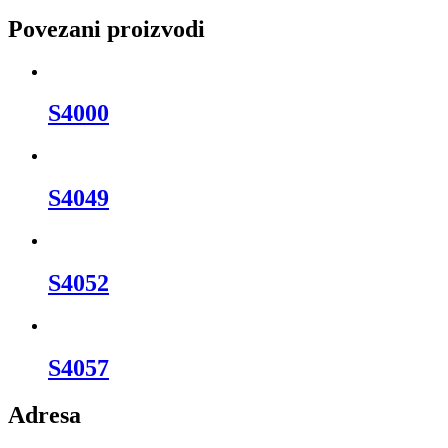
Povezani proizvodi
S4000
S4049
S4052
S4057
Adresa