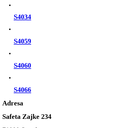
S4034
S4059
S4060
S4066
Adresa
Safeta Zajke 234