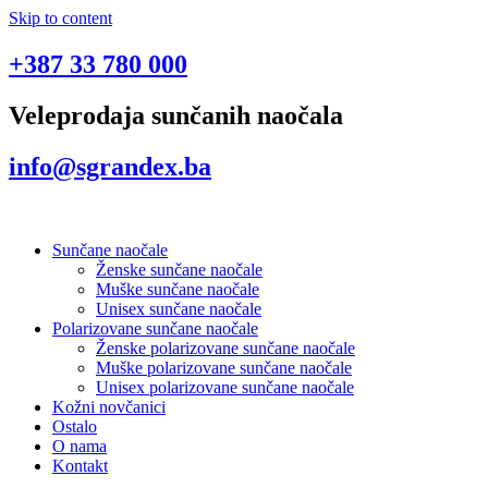
Skip to content
+387 33 780 000
Veleprodaja sunčanih naočala
info@sgrandex.ba
Sunčane naočale
Ženske sunčane naočale
Muške sunčane naočale
Unisex sunčane naočale
Polarizovane sunčane naočale
Ženske polarizovane sunčane naočale
Muške polarizovane sunčane naočale
Unisex polarizovane sunčane naočale
Kožni novčanici
Ostalo
O nama
Kontakt