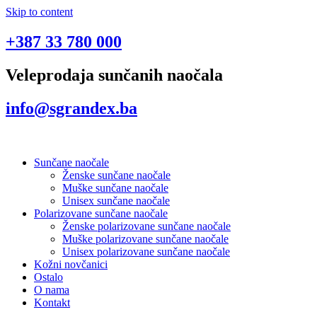
Skip to content
+387 33 780 000
Veleprodaja sunčanih naočala
info@sgrandex.ba
Sunčane naočale
Ženske sunčane naočale
Muške sunčane naočale
Unisex sunčane naočale
Polarizovane sunčane naočale
Ženske polarizovane sunčane naočale
Muške polarizovane sunčane naočale
Unisex polarizovane sunčane naočale
Kožni novčanici
Ostalo
O nama
Kontakt