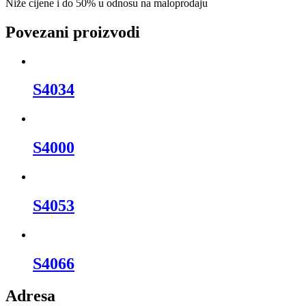
Niže cijene i do 50% u odnosu na maloprodaju
Povezani proizvodi
S4034
S4000
S4053
S4066
Adresa