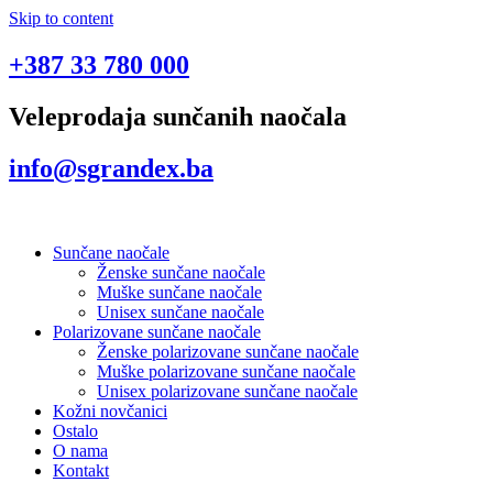
Skip to content
+387 33 780 000
Veleprodaja sunčanih naočala
info@sgrandex.ba
Sunčane naočale
Ženske sunčane naočale
Muške sunčane naočale
Unisex sunčane naočale
Polarizovane sunčane naočale
Ženske polarizovane sunčane naočale
Muške polarizovane sunčane naočale
Unisex polarizovane sunčane naočale
Kožni novčanici
Ostalo
O nama
Kontakt