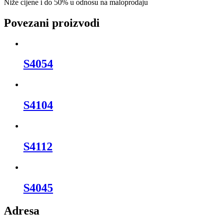
Niže cijene i do 50% u odnosu na maloprodaju
Povezani proizvodi
S4054
S4104
S4112
S4045
Adresa