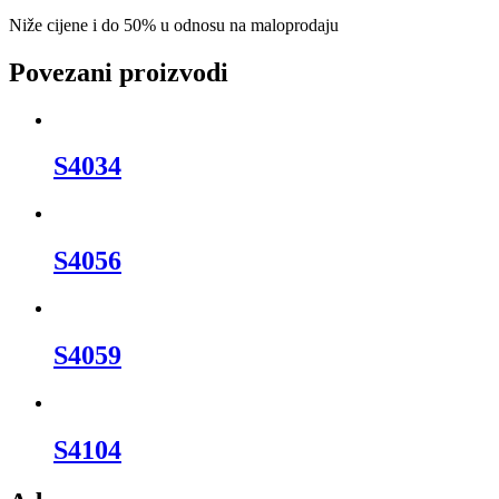
Niže cijene i do 50% u odnosu na maloprodaju
Povezani proizvodi
S4034
S4056
S4059
S4104