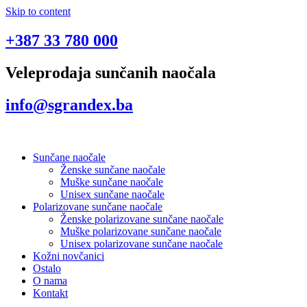
Skip to content
+387 33 780 000
Veleprodaja sunčanih naočala
info@sgrandex.ba
Sunčane naočale
Ženske sunčane naočale
Muške sunčane naočale
Unisex sunčane naočale
Polarizovane sunčane naočale
Ženske polarizovane sunčane naočale
Muške polarizovane sunčane naočale
Unisex polarizovane sunčane naočale
Kožni novčanici
Ostalo
O nama
Kontakt