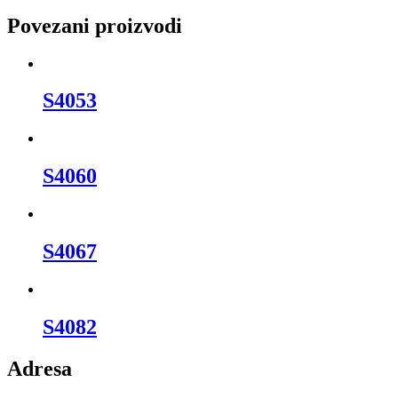
Povezani proizvodi
S4053
S4060
S4067
S4082
Adresa