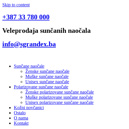
Skip to content
+387 33 780 000
Veleprodaja sunčanih naočala
info@sgrandex.ba
Sunčane naočale
Ženske sunčane naočale
Muške sunčane naočale
Unisex sunčane naočale
Polarizovane sunčane naočale
Ženske polarizovane sunčane naočale
Muške polarizovane sunčane naočale
Unisex polarizovane sunčane naočale
Kožni novčanici
Ostalo
O nama
Kontakt