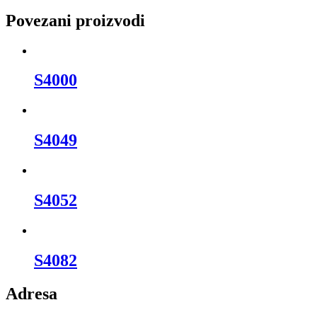
Povezani proizvodi
S4000
S4049
S4052
S4082
Adresa