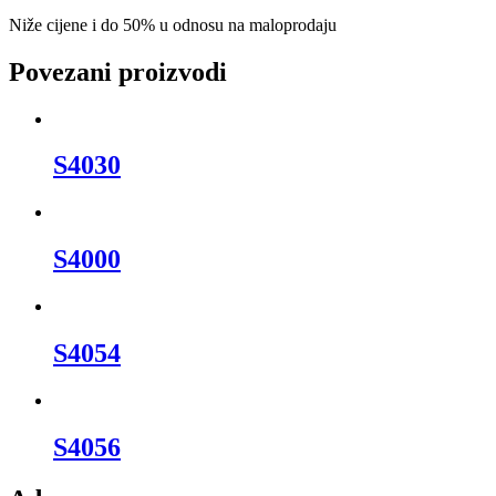
Niže cijene i do 50% u odnosu na maloprodaju
Povezani proizvodi
S4030
S4000
S4054
S4056