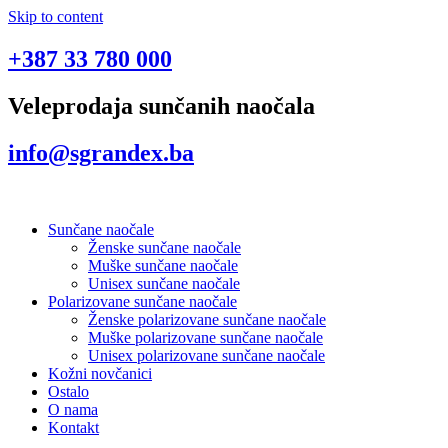
Skip to content
+387 33 780 000
Veleprodaja sunčanih naočala
info@sgrandex.ba
Sunčane naočale
Ženske sunčane naočale
Muške sunčane naočale
Unisex sunčane naočale
Polarizovane sunčane naočale
Ženske polarizovane sunčane naočale
Muške polarizovane sunčane naočale
Unisex polarizovane sunčane naočale
Kožni novčanici
Ostalo
O nama
Kontakt