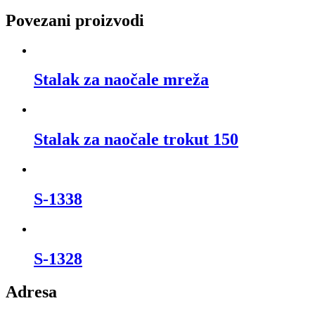
Povezani proizvodi
Stalak za naočale mreža
Stalak za naočale trokut 150
S-1338
S-1328
Adresa