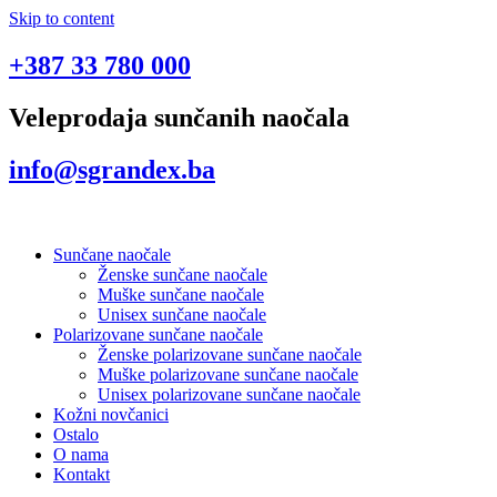
Skip to content
+387 33 780 000
Veleprodaja sunčanih naočala
info@sgrandex.ba
Sunčane naočale
Ženske sunčane naočale
Muške sunčane naočale
Unisex sunčane naočale
Polarizovane sunčane naočale
Ženske polarizovane sunčane naočale
Muške polarizovane sunčane naočale
Unisex polarizovane sunčane naočale
Kožni novčanici
Ostalo
O nama
Kontakt