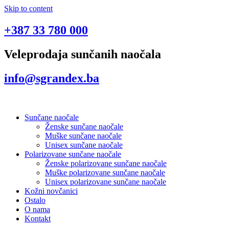
Skip to content
+387 33 780 000
Veleprodaja sunčanih naočala
info@sgrandex.ba
Sunčane naočale
Ženske sunčane naočale
Muške sunčane naočale
Unisex sunčane naočale
Polarizovane sunčane naočale
Ženske polarizovane sunčane naočale
Muške polarizovane sunčane naočale
Unisex polarizovane sunčane naočale
Kožni novčanici
Ostalo
O nama
Kontakt