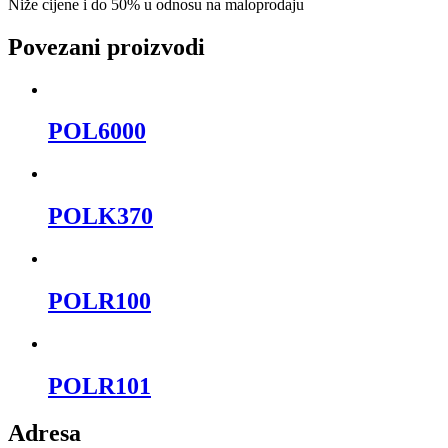
Niže cijene i do 50% u odnosu na maloprodaju
Povezani proizvodi
POL6000
POLK370
POLR100
POLR101
Adresa