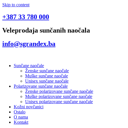
Skip to content
+387 33 780 000
Veleprodaja sunčanih naočala
info@sgrandex.ba
Sunčane naočale
Ženske sunčane naočale
Muške sunčane naočale
Unisex sunčane naočale
Polarizovane sunčane naočale
Ženske polarizovane sunčane naočale
Muške polarizovane sunčane naočale
Unisex polarizovane sunčane naočale
Kožni novčanici
Ostalo
O nama
Kontakt