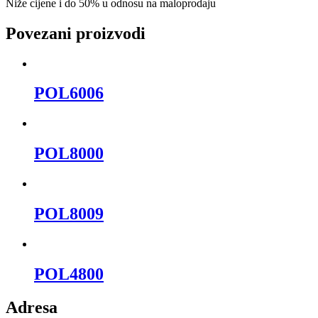
Niže cijene i do 50% u odnosu na maloprodaju
Povezani proizvodi
POL6006
POL8000
POL8009
POL4800
Adresa