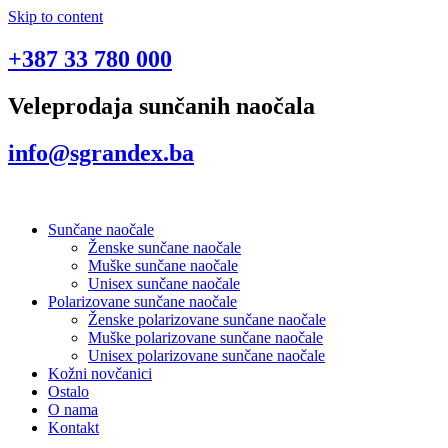
Skip to content
+387 33 780 000
Veleprodaja sunčanih naočala
info@sgrandex.ba
Sunčane naočale
Ženske sunčane naočale
Muške sunčane naočale
Unisex sunčane naočale
Polarizovane sunčane naočale
Ženske polarizovane sunčane naočale
Muške polarizovane sunčane naočale
Unisex polarizovane sunčane naočale
Kožni novčanici
Ostalo
O nama
Kontakt