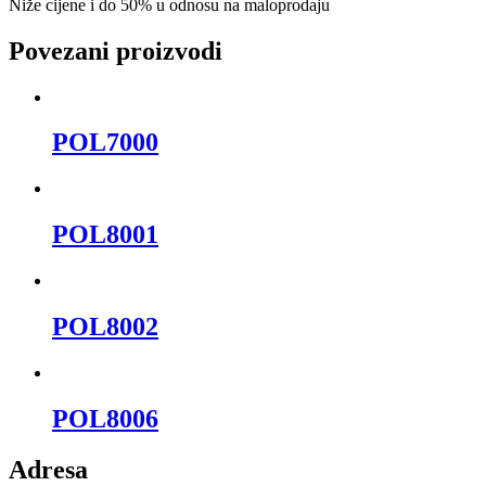
Niže cijene i do 50% u odnosu na maloprodaju
Povezani proizvodi
POL7000
POL8001
POL8002
POL8006
Adresa