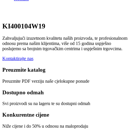
KI400104W19
Zahvaljujući izuzetnom kvalitetu naših proizvoda, te profesionalnom
odnosu prema našim klijentima, više od 15 godina uspješno
poslujemo sa brojnim trgovačkim centrima i uspješnim trgovcima.
Kontaktirajte nas
Preuzmite katalog
Preuzmite PDF verziju naše cjelokupne ponude
Dostupno odmah
Svi proizvodi su na lageru te su dostupni odmah
Konkurentne cijene
Niže cijene i do 50% u odnosu na maloprodaju