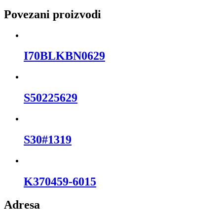
Povezani proizvodi
I70BLKBN0629
S50225629
S30#1319
K370459-6015
Adresa