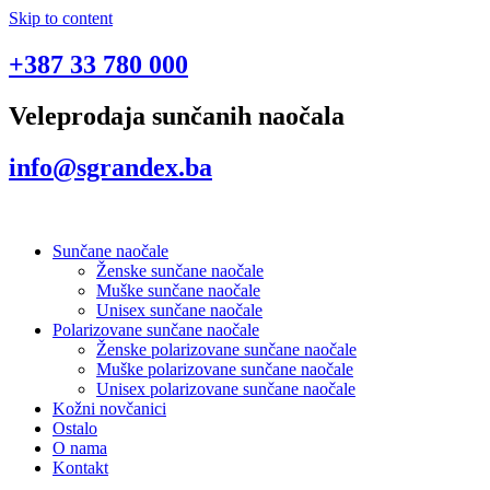
Skip to content
+387 33 780 000
Veleprodaja sunčanih naočala
info@sgrandex.ba
Sunčane naočale
Ženske sunčane naočale
Muške sunčane naočale
Unisex sunčane naočale
Polarizovane sunčane naočale
Ženske polarizovane sunčane naočale
Muške polarizovane sunčane naočale
Unisex polarizovane sunčane naočale
Kožni novčanici
Ostalo
O nama
Kontakt