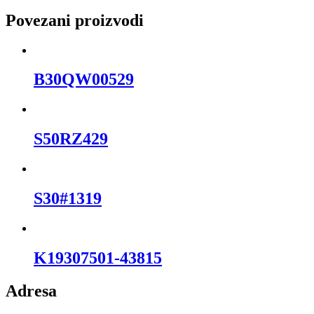
Povezani proizvodi
B30QW00529
S50RZ429
S30#1319
K19307501-43815
Adresa