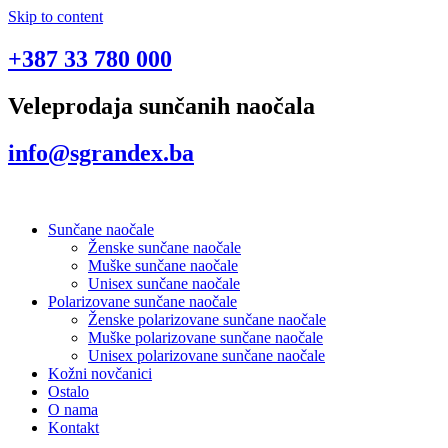
Skip to content
+387 33 780 000
Veleprodaja sunčanih naočala
info@sgrandex.ba
Sunčane naočale
Ženske sunčane naočale
Muške sunčane naočale
Unisex sunčane naočale
Polarizovane sunčane naočale
Ženske polarizovane sunčane naočale
Muške polarizovane sunčane naočale
Unisex polarizovane sunčane naočale
Kožni novčanici
Ostalo
O nama
Kontakt