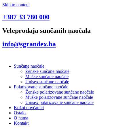
Skip to content
+387 33 780 000
Veleprodaja sunčanih naočala
info@sgrandex.ba
Sunčane naočale
Ženske sunčane naočale
Muške sunčane naočale
Unisex sunčane naočale
Polarizovane sunčane naočale
Ženske polarizovane sunčane naočale
Muške polarizovane sunčane naočale
Unisex polarizovane sunčane naočale
Kožni novčanici
Ostalo
O nama
Kontakt