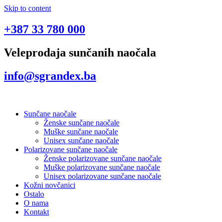
Skip to content
+387 33 780 000
Veleprodaja sunčanih naočala
info@sgrandex.ba
Sunčane naočale
Ženske sunčane naočale
Muške sunčane naočale
Unisex sunčane naočale
Polarizovane sunčane naočale
Ženske polarizovane sunčane naočale
Muške polarizovane sunčane naočale
Unisex polarizovane sunčane naočale
Kožni novčanici
Ostalo
O nama
Kontakt