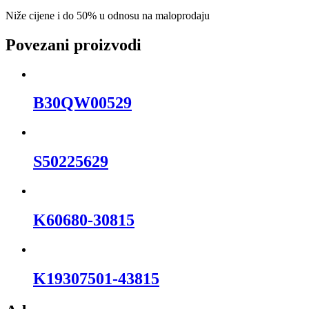
Niže cijene i do 50% u odnosu na maloprodaju
Povezani proizvodi
B30QW00529
S50225629
K60680-30815
K19307501-43815