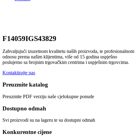
F14059IGS43829
Zahvaljujući izuzetnom kvalitetu naših proizvoda, te profesionalnom
odnosu prema našim klijentima, više od 15 godina uspješno
poslujemo sa brojnim trgovačkim centrima i uspješnim trgovcima.
Kontaktirajte nas
Preuzmite katalog
Preuzmite PDF verziju naše cjelokupne ponude
Dostupno odmah
Svi proizvodi su na lageru te su dostupni odmah
Konkurentne cijene