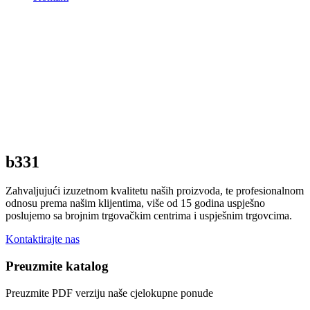
b331
Zahvaljujući izuzetnom kvalitetu naših proizvoda, te profesionalnom
odnosu prema našim klijentima, više od 15 godina uspješno
poslujemo sa brojnim trgovačkim centrima i uspješnim trgovcima.
Kontaktirajte nas
Preuzmite katalog
Preuzmite PDF verziju naše cjelokupne ponude