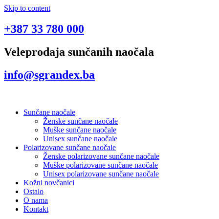
Skip to content
+387 33 780 000
Veleprodaja sunčanih naočala
info@sgrandex.ba
Sunčane naočale
Ženske sunčane naočale
Muške sunčane naočale
Unisex sunčane naočale
Polarizovane sunčane naočale
Ženske polarizovane sunčane naočale
Muške polarizovane sunčane naočale
Unisex polarizovane sunčane naočale
Kožni novčanici
Ostalo
O nama
Kontakt