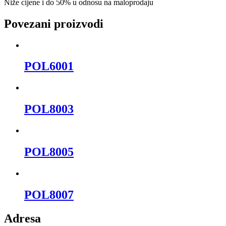
Niže cijene i do 50% u odnosu na maloprodaju
Povezani proizvodi
POL6001
POL8003
POL8005
POL8007
Adresa