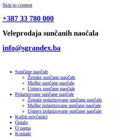
Skip to content
+387 33 780 000
Veleprodaja sunčanih naočala
info@sgrandex.ba
Sunčane naočale
Ženske sunčane naočale
Muške sunčane naočale
Unisex sunčane naočale
Polarizovane sunčane naočale
Ženske polarizovane sunčane naočale
Muške polarizovane sunčane naočale
Unisex polarizovane sunčane naočale
Kožni novčanici
Ostalo
O nama
Kontakt