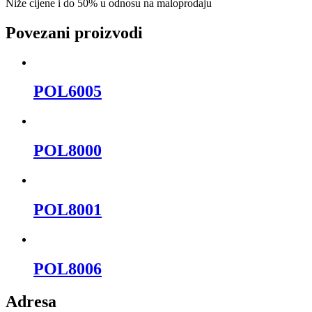
Niže cijene i do 50% u odnosu na maloprodaju
Povezani proizvodi
POL6005
POL8000
POL8001
POL8006
Adresa