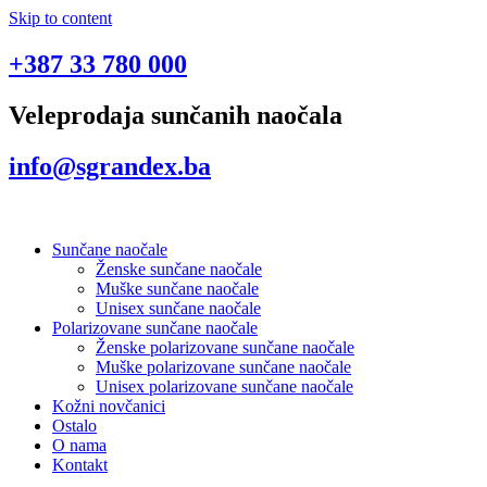
Skip to content
+387 33 780 000
Veleprodaja sunčanih naočala
info@sgrandex.ba
Sunčane naočale
Ženske sunčane naočale
Muške sunčane naočale
Unisex sunčane naočale
Polarizovane sunčane naočale
Ženske polarizovane sunčane naočale
Muške polarizovane sunčane naočale
Unisex polarizovane sunčane naočale
Kožni novčanici
Ostalo
O nama
Kontakt