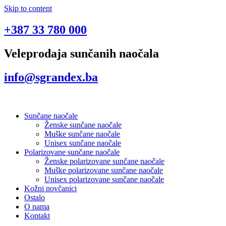
Skip to content
+387 33 780 000
Veleprodaja sunčanih naočala
info@sgrandex.ba
Sunčane naočale
Ženske sunčane naočale
Muške sunčane naočale
Unisex sunčane naočale
Polarizovane sunčane naočale
Ženske polarizovane sunčane naočale
Muške polarizovane sunčane naočale
Unisex polarizovane sunčane naočale
Kožni novčanici
Ostalo
O nama
Kontakt