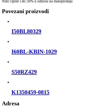
Niže cijene i do 50% u odnosu na maloprodaju
Povezani proizvodi
I50BL80329
I60BL-KBIN-1029
S50RZ429
K1350459-0815
Adresa